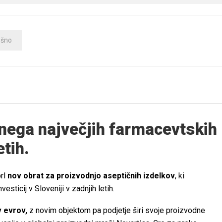
ošno
 enega največjih farmacevtskih
etih.
rl
nov obrat za proizvodnjo aseptičnih izdelkov
, ki
esticij v Sloveniji v zadnjih letih.
v evrov,
z novim objektom pa podjetje širi svoje proizvodne