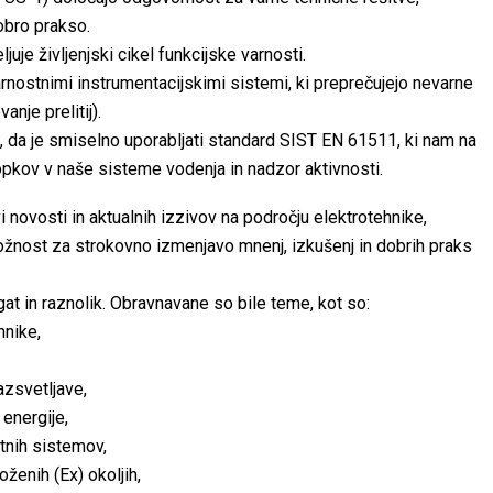
obro prakso.
uje življenjski cikel funkcijske varnosti.
arnostnimi instrumentacijskimi sistemi, ki preprečujejo nevarne
nje prelitij).
, da je smiselno uporabljati standard SIST EN 61511, ki nam na
kov v naše sisteme vodenja in nadzor aktivnosti.
 novosti in aktualnih izzivov na področju elektrotehnike,
nost za strokovno izmenjavo mnenj, izkušenj in dobrih praks
gat in raznolik. Obravnavane so bile teme, kot so:
hnike,
razsvetljave,
 energije,
tnih sistemov,
oženih (Ex) okoljih,