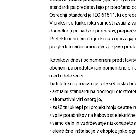
standardi pa predstavljajo priporočeno d
Osrednji standard je IEC 61511, ki opredelj
V praksi se funkcijska varnost izvaja z v
dogodke (npr. nadzor procesov, preprečeva
Pretekli nesrečni dogodki nas opozarjajo
pregleden način omogoča vpeljavo postop
Kotnikovi dnevi so namenjeni predstavitvi
obenem pa predstavljajo pomembno prilož
med udeleženci.
Tudi letošnji program je bil vsebinsko bo
• aktualni standardi na področju elektrote
• alternativni viri energije,
• zaščitni ukrepi pri projektiranju cestne 
• vpliv porabnikov na kakovost električne
• varno delo in vzdrževanje nizkonapetos
• električne inštalacije v eksplozijsko ogr