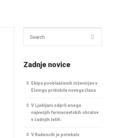
Search for:
Zadnje novice
Ekipa pooblaščenih inženirjev v
Elsingu pridobila novega člana
V Ljubljani odprli enega
največjih farmacevtskih obratov
v zadnjih letih.
V Radencih je potekalo