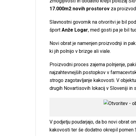
zmogljivosti in dodatno krepi položaj Slo
17.000m2 novih prostorov
za proizvodn
Slavnostni govornik na otvoritvi je bil p
šport
Anže Logar
, med gosti pa je bil t
Novi obrat je namenjen proizvodnji in paki
ki jih polnijo v brizge ali viale.
Proizvodni proces zajema polnjenje, pakir
najzahtevnejših postopkov v farmacevtski 
strogo zagotavljanje kakovosti. V objektu
drugih Novartisovih lokacij v Sloveniji in
V podjetju poudarjajo, da bo novi obrat o
kakovosti ter še dodatno okrepil pomen S