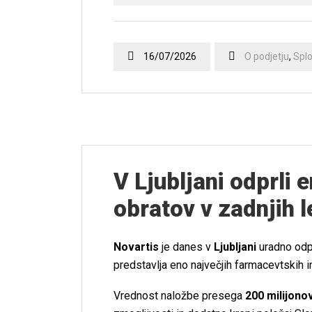
16/07/2026
O podjetju
,
Spl
V Ljubljani odprli
obratov v zadnjih l
Novartis
je danes v
Ljubljani
uradno odp
predstavlja eno največjih farmacevtskih inv
Vrednost naložbe presega
200 milijono