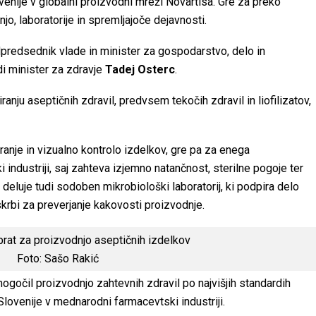
venije v globalni proizvodni mreži Novartisa. Gre za preko
jo, laboratorije in spremljajoče dejavnosti.
odpredsednik vlade in minister za gospodarstvo, delo in
udi minister za zdravje
Tadej Osterc
.
ranju aseptičnih zdravil, predvsem tekočih zdravil in liofilizatov,
anje in vizualno kontrolo izdelkov, gre pa za enega
industriji, saj zahteva izjemno natančnost, sterilne pogoje ter
 deluje tudi sodoben mikrobiološki laboratorij, ki podpira delo
 skrbi za preverjanje kakovosti proizvodnje.
Foto: Sašo Rakić
mogočil proizvodnjo zahtevnih zdravil po najvišjih standardih
lovenije v mednarodni farmacevtski industriji.