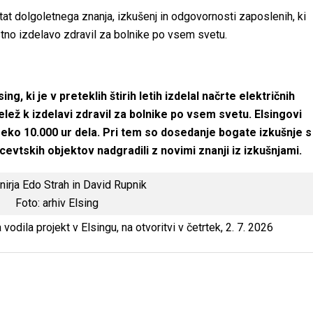
tat dolgoletnega znanja, izkušenj in odgovornosti zaposlenih, ki
tno izdelavo zdravil za bolnike po vsem svetu.
g, ki je v preteklih štirih letih izdelal načrte električnih
delež k izdelavi zdravil za bolnike po vsem svetu. Elsingovi
preko 10.000 ur dela. Pri tem so dosedanje bogate izkušnje s
evtskih objektov nadgradili z novimi znanji iz izkušnjami.
Foto: arhiv Elsing
 vodila projekt v Elsingu, na otvoritvi v četrtek, 2. 7. 2026