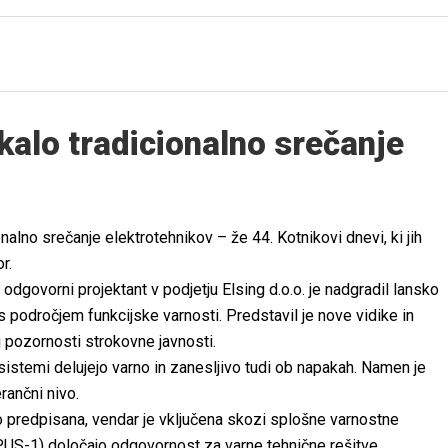
kalo tradicionalno srečanje
nalno srečanje elektrotehnikov – že 44. Kotnikovi dnevi, ki jih
r.
ot odgovorni projektant v podjetju Elsing d.o.o. je nadgradil lansko
s področjem funkcijske varnosti. Predstavil je nove vidike in
ej pozornosti strokovne javnosti.
 sistemi delujejo varno in zanesljivo tudi ob napakah. Namen je
rančni nivo.
 predpisana, vendar je vključena skozi splošne varnostne
ZPUS-1) določajo odgovornost za varne tehnične rešitve,