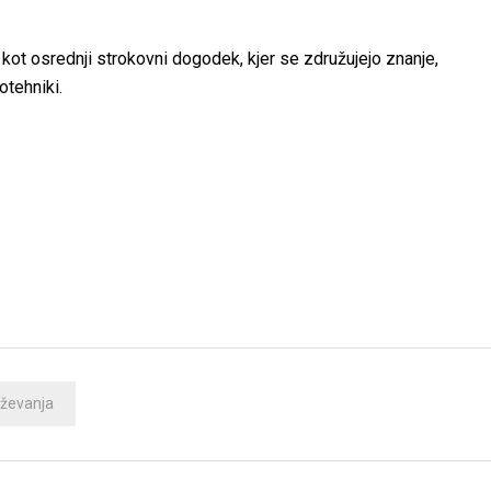
kot osrednji strokovni dogodek, kjer se združujejo znanje,
otehniki.
aževanja