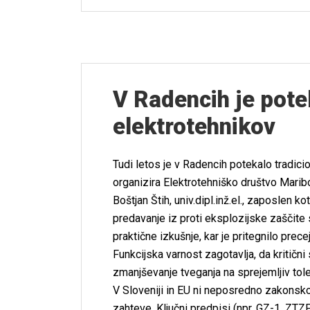
V Radencih je pote
elektrotehnikov
Tudi letos je v Radencih potekalo tradicio
organizira Elektrotehniško društvo Maribo
Boštjan Štih, univ.dipl.inž.el., zaposlen k
predavanje iz proti eksplozijske zaščite 
praktične izkušnje, kar je pritegnilo prec
Funkcijska varnost zagotavlja, da kritični
zmanjševanje tveganja na sprejemljiv tole
V Sloveniji in EU ni neposredno zakonsko
zahteve. Ključni predpisi (npr. GZ-1, ZT