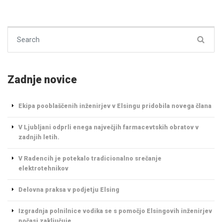
Search for:
Zadnje novice
Ekipa pooblaščenih inženirjev v Elsingu pridobila novega člana
V Ljubljani odprli enega največjih farmacevtskih obratov v
zadnjih letih.
V Radencih je potekalo tradicionalno srečanje
elektrotehnikov
Delovna praksa v podjetju Elsing
Izgradnja polnilnice vodika se s pomočjo Elsingovih inženirjev
počasi zaključuje