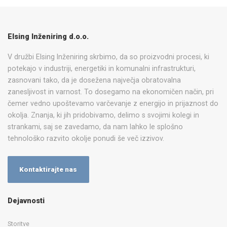
Elsing Inženiring d.o.o.
V družbi Elsing Inženiring skrbimo, da so proizvodni procesi, ki
potekajo v industriji, energetiki in komunalni infrastrukturi,
zasnovani tako, da je dosežena največja obratovalna
zanesljivost in varnost. To dosegamo na ekonomičen način, pri
čemer vedno upoštevamo varčevanje z energijo in prijaznost do
okolja. Znanja, ki jih pridobivamo, delimo s svojimi kolegi in
strankami, saj se zavedamo, da nam lahko le splošno
tehnološko razvito okolje ponudi še več izzivov.
Kontaktirajte nas
Dejavnosti
Storitve