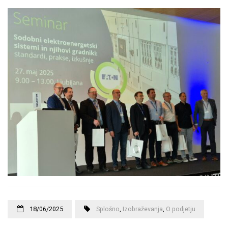
18/06/2025
Splošno
,
Izobraževanja
,
O podjetju