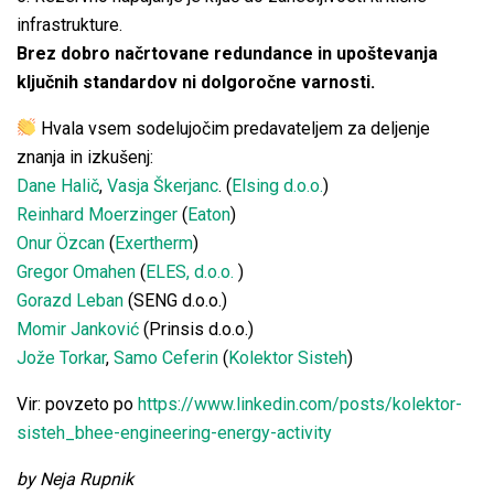
infrastrukture.
Brez dobro načrtovane redundance in upoštevanja
ključnih standardov ni dolgoročne varnosti.
Hvala vsem sodelujočim predavateljem za deljenje
znanja in izkušenj:
Dane Halič
,
Vasja Škerjanc
. (
Elsing d.o.o.
)
Reinhard Moerzinger
(
Eaton
)
Onur Özcan
(
Exertherm
)
Gregor Omahen
(
ELES, d.o.o.
)
Gorazd Leban
(SENG d.o.o.)
Momir Janković
(Prinsis d.o.o.)
Jože Torkar
,
Samo Ceferin
(
Kolektor Sisteh
)
Vir: povzeto po
https://www.linkedin.com/posts/kolektor-
sisteh_bhee-engineering-energy-activity
by Neja Rupnik