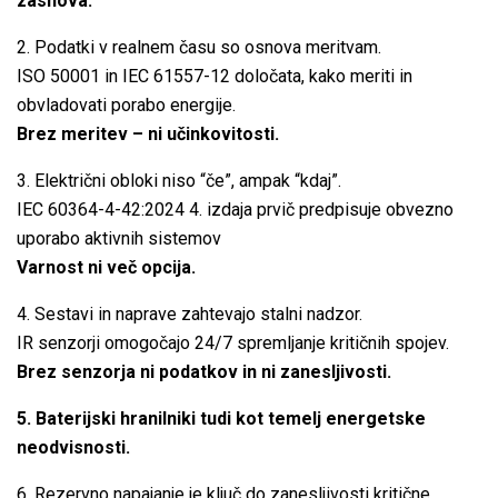
zasnova.
2. Podatki v realnem času so osnova meritvam.
ISO 50001 in IEC 61557-12 določata, kako meriti in
obvladovati porabo energije.
Brez meritev – ni učinkovitosti.
3. Električni obloki niso “če”, ampak “kdaj”.
IEC 60364-4-42:2024 4. izdaja prvič predpisuje obvezno
uporabo aktivnih sistemov
Varnost ni več opcija.
4. Sestavi in naprave zahtevajo stalni nadzor.
IR senzorji omogočajo 24/7 spremljanje kritičnih spojev.
Brez senzorja ni podatkov in ni zanesljivosti.
5. Baterijski hranilniki tudi kot temelj energetske
neodvisnosti.
6. Rezervno napajanje je ključ do zanesljivosti kritične