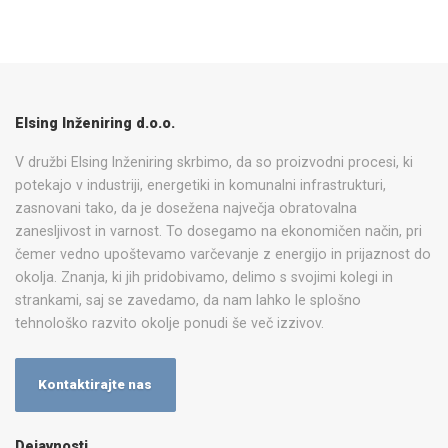
Elsing Inženiring d.o.o.
V družbi Elsing Inženiring skrbimo, da so proizvodni procesi, ki
potekajo v industriji, energetiki in komunalni infrastrukturi,
zasnovani tako, da je dosežena največja obratovalna
zanesljivost in varnost. To dosegamo na ekonomičen način, pri
čemer vedno upoštevamo varčevanje z energijo in prijaznost do
okolja. Znanja, ki jih pridobivamo, delimo s svojimi kolegi in
strankami, saj se zavedamo, da nam lahko le splošno
tehnološko razvito okolje ponudi še več izzivov.
Kontaktirajte nas
Dejavnosti