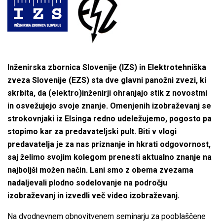
Inženirska zbornica Slovenije (IZS) in Elektrotehniška
zveza Slovenije (EZS) sta dve glavni panožni zvezi, ki
skrbita, da (elektro)inženirji ohranjajo stik z novostmi
in osvežujejo svoje znanje. Omenjenih izobraževanj se
strokovnjaki iz Elsinga redno udeležujemo, pogosto pa
stopimo kar za predavateljski pult. Biti v vlogi
predavatelja je za nas priznanje in hkrati odgovornost,
saj želimo svojim kolegom prenesti aktualno znanje na
najboljši možen način. Lani smo z obema zvezama
nadaljevali plodno sodelovanje na področju
izobraževanj in izvedli več video izobraževanj.
Na dvodnevnem obnovitvenem seminarju za pooblaščene