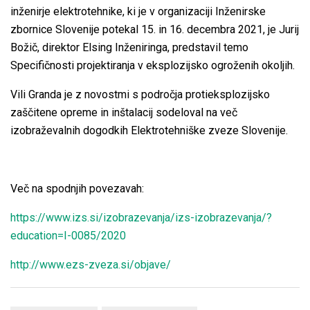
inženirje elektrotehnike, ki je v organizaciji Inženirske
zbornice Slovenije potekal 15. in 16. decembra 2021, je Jurij
Božič, direktor Elsing Inženiringa, predstavil temo
Specifičnosti projektiranja v eksplozijsko ogroženih okoljih.
Vili Granda je z novostmi s področja protieksplozijsko
zaščitene opreme in inštalacij sodeloval na več
izobraževalnih dogodkih Elektrotehniške zveze Slovenije.
Več na spodnjih povezavah:
https://www.izs.si/izobrazevanja/izs-izobrazevanja/?
education=I-0085/2020
http://www.ezs-zveza.si/objave/