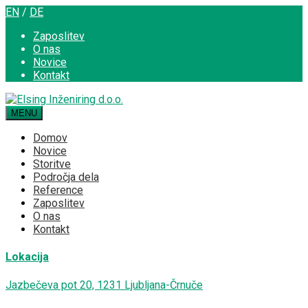
EN
/
DE
Zaposlitev
O nas
Novice
Kontakt
MENU
Domov
Novice
Storitve
Področja dela
Reference
Zaposlitev
O nas
Kontakt
Lokacija
Jazbečeva pot 20, 1231 Ljubljana-Črnuče