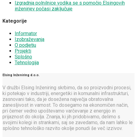
Izgradnja polnilnice vodika se s pomočjo Elsingovih
inženirjev počasi zaključuje
Kategorije
Informator
Izobraževanja
O podjetju
Projekti
Splošno
Tehnologija
Elsing Inženiring d.o.o.
V družbi Elsing Inženiring skrbimo, da so proizvodni procesi,
ki potekajo v industriji, energetiki in komunalni infrastrukturi,
zasnovani tako, da je dosežena največja obratovalna
zanesljivost in varnost. To dosegamo na ekonomičen način,
pri čemer vedno upoštevamo varčevanje z energijo in
prijaznost do okolja. Znanja, ki jih pridobivamo, delimo s
svojimi kolegi in strankami, saj se zavedamo, da nam lahko le
splošno tehnološko razvito okolje ponudi še več izzivov.