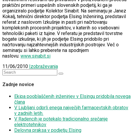
praktični primeri uspešnih slovenskih podjetij, ki ga je
organiziralo podjetje Kolektor Sinabit. Na seminarju je Janez
Kokalj, tehnični direktor podjetja Elsing Inženiring, predstavil
referat z naslovom Izkušnje in pasti pri načrtovanju
kompleksnih procesnih projektov, v katerih so vsebovani
tehnološki paketi iz tujine. V referatu je predstavil tovrstne
bogate izkušnje, ki jih je podjetje Elsing pridobilo pri
načrtovanju najzahtevnejših industrijskih postrojev. Več o
seminarju si lahko preberete na spodnjem
naslovu:
www.sinabit.si
11/06/2010
Izobraževanja
Search
for:
Zadnje novice
Ekipa pooblaščenih inženirjev v Elsingu pridobila novega
člana
V Ljubljani odprli enega največjih farmacevtskih obratov
v zadnjih letih.
V Radencih je potekalo tradicionalno srečanje
elektrotehnikov
Delovna praksa v podjetju Elsing