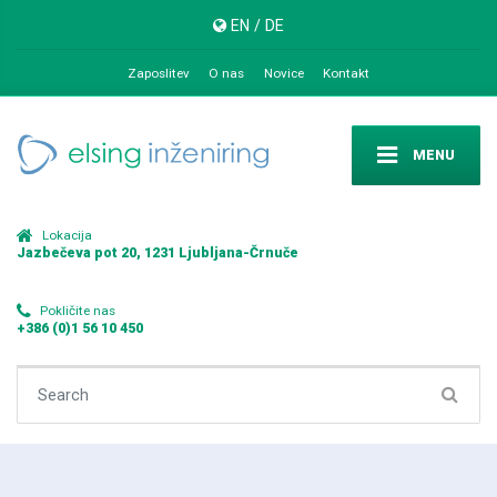
EN
/
DE
Zaposlitev
O nas
Novice
Kontakt
MENU
Lokacija
Jazbečeva pot 20, 1231 Ljubljana-Črnuče
Pokličite nas
+386 (0)1 56 10 450
Search for: