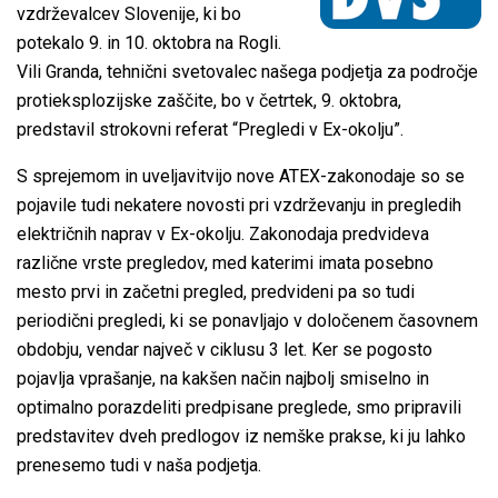
vzdrževalcev Slovenije, ki bo
potekalo 9. in 10. oktobra na Rogli.
Vili Granda, tehnični svetovalec našega podjetja za področje
protieksplozijske zaščite, bo v četrtek, 9. oktobra,
predstavil strokovni referat “Pregledi v Ex-okolju”.
S sprejemom in uveljavitvijo nove ATEX-zakonodaje so se
pojavile tudi nekatere novosti pri vzdrževanju in pregledih
električnih naprav v Ex-okolju. Zakonodaja predvideva
različne vrste pregledov, med katerimi imata posebno
mesto prvi in začetni pregled, predvideni pa so tudi
periodični pregledi, ki se ponavljajo v določenem časovnem
obdobju, vendar največ v ciklusu 3 let. Ker se pogosto
pojavlja vprašanje, na kakšen način najbolj smiselno in
optimalno porazdeliti predpisane preglede, smo pripravili
predstavitev dveh predlogov iz nemške prakse, ki ju lahko
prenesemo tudi v naša podjetja.