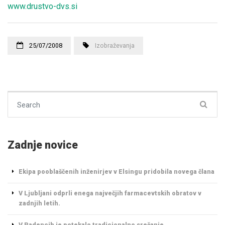
www.drustvo-dvs.si
25/07/2008
Izobraževanja
Search for:
Zadnje novice
Ekipa pooblaščenih inženirjev v Elsingu pridobila novega člana
V Ljubljani odprli enega največjih farmacevtskih obratov v
zadnjih letih.
V Radencih je potekalo tradicionalno srečanje