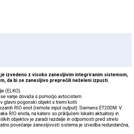
 je izvedeno z visoko zanesljivim integriranim sistemom,
 da bi se zanesljivo preprečili neželeni izpusti.
lje (ELKO).
O se vanje dovaža s pomočjo avtocistern.
v glavni pogonski objekt s tremi kotli.
ovezanih RIO enot (remote input output): Siemens ET200M. V
 RIO enota, na katero so priključeni lokalni aktuatorji in
iških objektov je zaradi razdalje in odpornosti pred strelo
datno povečanje zanesljivosti sistema je izvedba redundančna,