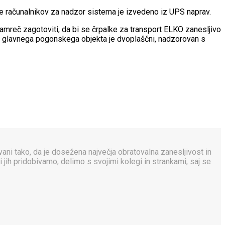
je računalnikov za nadzor sistema je izvedeno iz UPS naprav.
amreč zagotoviti, da bi se črpalke za transport ELKO zanesljivo
d do glavnega pogonskega objekta je dvoplaščni, nadzorovan s
ovani tako, da je dosežena največja obratovalna zanesljivost in
jih pridobivamo, delimo s svojimi kolegi in strankami, saj se