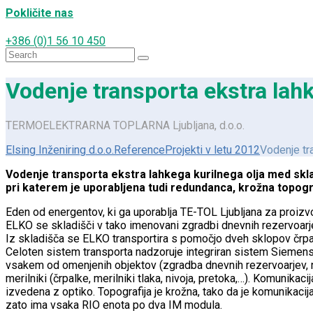
Pokličite nas
+386 (0)1 56 10 450
Search
for:
Vodenje transporta ekstra lahk
TERMOELEKTRARNA TOPLARNA Ljubljana, d.o.o.
Elsing Inženiring d.o.o.
Reference
Projekti v letu 2012
Vodenje tr
Vodenje transporta ekstra lahkega kurilnega olja med skl
pri katerem je uporabljena tudi redundanca, krožna topograf
Eden od energentov, ki ga uporablja TE-TOL Ljubljana za proizvodn
ELKO se skladišči v tako imenovani zgradbi dnevnih rezervoarje
Iz skladišča se ELKO transportira s pomočjo dveh sklopov črpalk 
Celoten sistem transporta nadzoruje integriran sistem Siemens
vsakem od omenjenih objektov (zgradba dnevnih rezervoarjev, nizk
merilniki (črpalke, merilniki tlaka, nivoja, pretoka,…). Komunik
izvedena z optiko. Topografija je krožna, tako da je komunika
zato ima vsaka RIO enota po dva IM modula.