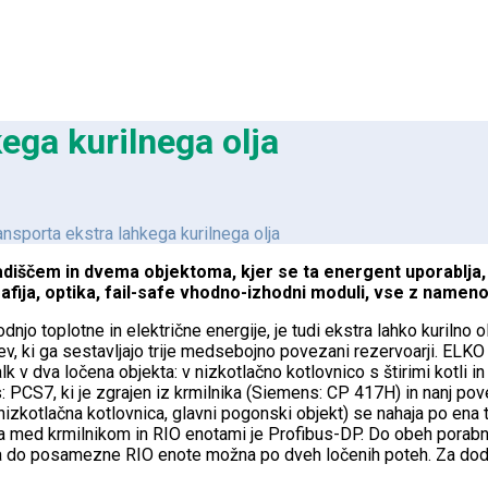
ega kurilnega olja
ansporta ekstra lahkega kurilnega olja
adiščem in dvema objektoma, kjer se ta energent uporablja,
ija, optika, fail-safe vhodno-izhodni moduli, vse z namenom,
jo toplotne in električne energije, je tudi ekstra lahko kurilno o
v, ki ga sestavljajo trije medsebojno povezani rezervoarji. ELK
v dva ločena objekta: v nizkotlačno kotlovnico s štirimi kotli in 
: PCS7, ki je zgrajen iz krmilnika (Siemens: CP 417H) in nanj p
otlačna kotlovnica, glavni pogonski objekt) se nahaja po ena taka
acija med krmilnikom in RIO enotami je Profibus-DP. Do obeh porabn
cija do posamezne RIO enote možna po dveh ločenih poteh. Za do