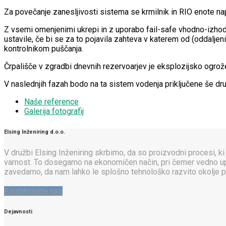
Za povečanje zanesljivosti sistema se krmilnik in RIO enote n
Z vsemi omenjenimi ukrepi in z uporabo fail-safe vhodno-izhodn
ustavile, če bi se za to pojavila zahteva v katerem od (oddaljen
kontrolnikom puščanja.
Črpališče v zgradbi dnevnih rezervoarjev je eksplozijsko ogrož
V naslednjih fazah bodo na ta sistem vodenja priključene še dr
Naše reference
Galerija fotografij
Elsing Inženiring d.o.o.
V družbi Elsing Inženiring skrbimo, da so proizvodni procesi, ki 
varnost. To dosegamo na ekonomičen način, pri čemer vedno upošt
zavedamo, da nam lahko le splošno tehnološko razvito okolje p
Kontaktirajte nas
Dejavnosti