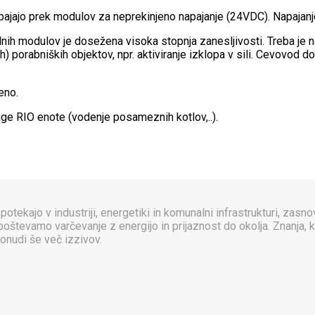
apajajo prek modulov za neprekinjeno napajanje (24VDC). Napajan
ih modulov je dosežena visoka stopnja zanesljivosti. Treba je n
ih) porabniških objektov, npr. aktiviranje izklopa v sili. Cevovo
eno.
uge RIO enote (vodenje posameznih kotlov,..).
potekajo v industriji, energetiki in komunalni infrastrukturi, zasn
evamo varčevanje z energijo in prijaznost do okolja. Znanja, ki 
onudi še več izzivov.