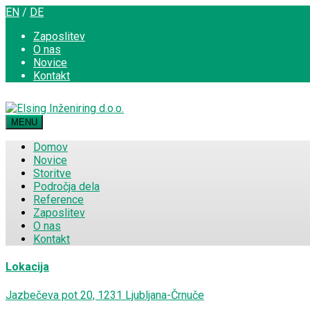
EN
/
DE
Zaposlitev
O nas
Novice
Kontakt
MENU
Domov
Novice
Storitve
Področja dela
Reference
Zaposlitev
O nas
Kontakt
Lokacija
Jazbečeva pot 20, 1231 Ljubljana-Črnuče