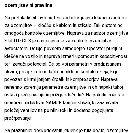
ozemljitev ni pravilna.
Na pretakališčih avtocistern so bili vgrajeni klasični sistemi
za ozemljitev – klešče s kablom in stikalo. Tak sistem ne
omogoča kontrole ozemljitve. Naprava za nadzor ozemljitve
Stahl UZCL.3 je namenjena le za kontrolo ozemljitve
avtocistern. Deluje povsem samodejno. Operater priključi
klešče na vozilo in naprava izmeri upornost in kapacitivnost
ter izenači potencial. Če so vsi parametri v predpisanem
okviru, prižge zeleno lučko in sklene kontakt releja, ki je
povezan s krmiljenjem črpalk in kompresorjev. Naprava
nenehno spremlja parametre ozemljitve in ob napaki takoj
ustavi prečrpavanje in prižge rdečo luč. Na polnilni roki sta
montirani induktivni NAMUR končni stikali, ki zaznavata
položaj ventilov na polnilni roki in dodatno pogojujeta
prečrpavanje.
Na praznilnici poškodovanih jeklenk je bila doslej ozemljitev