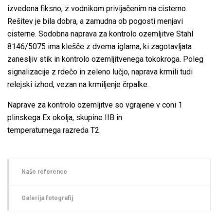
izvedena fiksno, z vodnikom privijačenim na cisterno.
Rešitev je bila dobra, a zamudna ob pogosti menjavi
cisterne. Sodobna naprava za kontrolo ozemljitve Stahl
8146/5075 ima klešče z dvema iglama, ki zagotavljata
zanesljiv stik in kontrolo ozemljitvenega tokokroga. Poleg
signalizacije z rdečo in zeleno lučjo, naprava krmili tudi
relejski izhod, vezan na krmiljenje črpalke.
Naprave za kontrolo ozemljitve so vgrajene v coni 1
plinskega Ex okolja, skupine IIB in
temperaturnega razreda T2.
Naše reference
Galerija fotografij