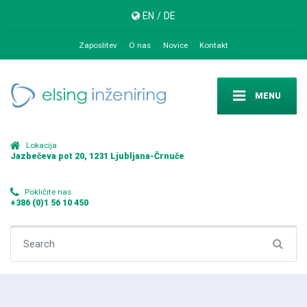
EN
/
DE
Zaposlitev
O nas
Novice
Kontakt
MENU
Lokacija
Jazbečeva pot 20, 1231 Ljubljana-Črnuče
Pokličite nas
+386 (0)1 56 10 450
Search for: