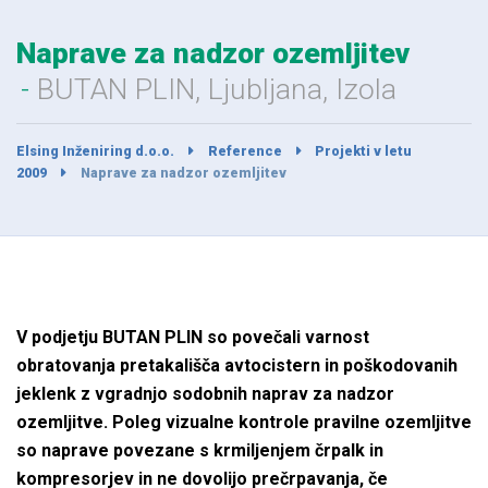
Naprave za nadzor ozemljitev
BUTAN PLIN, Ljubljana, Izola
Elsing Inženiring d.o.o.
Reference
Projekti v letu
2009
Naprave za nadzor ozemljitev
V podjetju BUTAN PLIN so povečali varnost
obratovanja pretakališča avtocistern in poškodovanih
jeklenk z vgradnjo sodobnih naprav za nadzor
ozemljitve. Poleg vizualne kontrole pravilne ozemljitve
so naprave povezane s krmiljenjem črpalk in
kompresorjev in ne dovolijo prečrpavanja, če