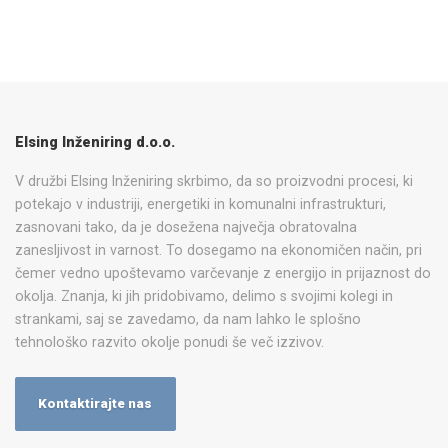
Elsing Inženiring d.o.o.
V družbi Elsing Inženiring skrbimo, da so proizvodni procesi, ki
potekajo v industriji, energetiki in komunalni infrastrukturi,
zasnovani tako, da je dosežena največja obratovalna
zanesljivost in varnost. To dosegamo na ekonomičen način, pri
čemer vedno upoštevamo varčevanje z energijo in prijaznost do
okolja. Znanja, ki jih pridobivamo, delimo s svojimi kolegi in
strankami, saj se zavedamo, da nam lahko le splošno
tehnološko razvito okolje ponudi še več izzivov.
Kontaktirajte nas