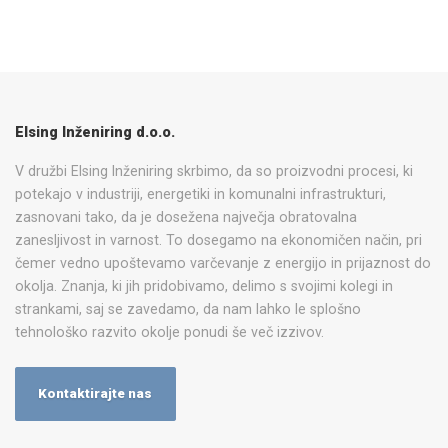
Elsing Inženiring d.o.o.
V družbi Elsing Inženiring skrbimo, da so proizvodni procesi, ki
potekajo v industriji, energetiki in komunalni infrastrukturi,
zasnovani tako, da je dosežena največja obratovalna
zanesljivost in varnost. To dosegamo na ekonomičen način, pri
čemer vedno upoštevamo varčevanje z energijo in prijaznost do
okolja. Znanja, ki jih pridobivamo, delimo s svojimi kolegi in
strankami, saj se zavedamo, da nam lahko le splošno
tehnološko razvito okolje ponudi še več izzivov.
Kontaktirajte nas