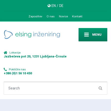
EN
/
DE
Zaposlitev
O nas
Novice
Kontakt
MENU
Lokacija
Jazbečeva pot 20, 1231 Ljubljana-Črnuče
Pokličite nas
+386 (0)1 56 10 450
Search for: