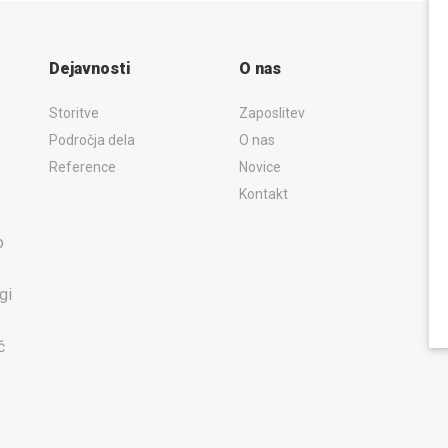
Dejavnosti
O nas
Storitve
Zaposlitev
Področja dela
O nas
Reference
Novice
Kontakt
o
gi
č