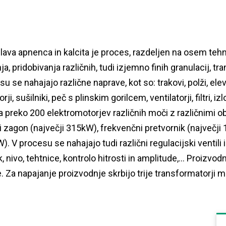
lava apnenca in kalcita je proces, razdeljen na osem tehn
a, pridobivanja različnih, tudi izjemno finih granulacij, tran
u se nahajajo različne naprave, kot so: trakovi, polži, elevato
rji, sušilniki, peč s plinskim gorilcem, ventilatorji, filtri,
a preko 200 elektromotorjev različnih moči z različnimi obl
 zagon (največji 315kW), frekvenčni pretvornik (največji 
. V procesu se nahajajo tudi različni regulacijski ventili i
, nivo, tehtnice, kontrolo hitrosti in amplitude,… Proizvod
. Za napajanje proizvodnje skrbijo trije transformatorji 