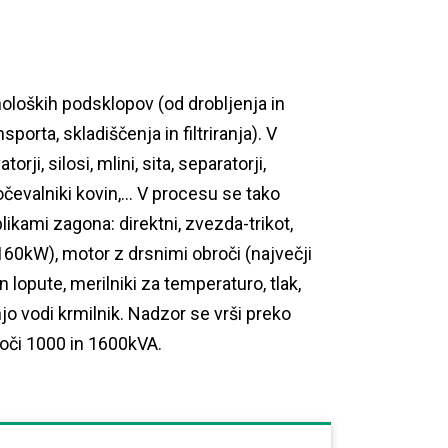
oloških podsklopov (od drobljenja in
sporta, skladiščenja in filtriranja). V
rji, silosi, mlini, sita, separatorji,
 izločevalniki kovin,… V procesu se tako
ikami zagona: direktni, zvezda-trikot,
160kW), motor z drsnimi obroči (največji
n lopute, merilniki za temperaturo, tlak,
njo vodi krmilnik. Nadzor se vrši preko
moči 1000 in 1600kVA.