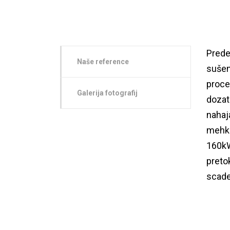
Prede
Naše reference
sušenj
proces
Galerija fotografij
dozato
nahaj
mehki
160kW)
pretok
scade