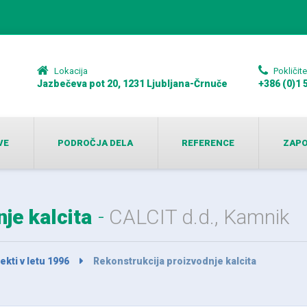
Lokacija
Pokličit
Jazbečeva pot 20, 1231 Ljubljana-Črnuče
+386 (0)1 
VE
PODROČJA DELA
REFERENCE
ZAPO
je kalcita
CALCIT d.d., Kamnik
ekti v letu 1996
Rekonstrukcija proizvodnje kalcita